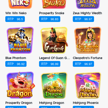
Win Win Neko
Prosperity Snake
Zeus Mighty Wealth
RTP
96.5
RTP
96.83
RTP
96.97
Blue Phantom
Legend Of Guan Gong
Cleopatra's Fortune
RTP
96.92
RTP
96.99
RTP
96.97
Prosperity Dragon
Mahjong Dragon
Mahjong Phoenix