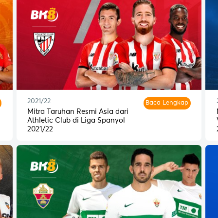
2021/22
Baca Lengkap
Mitra Taruhan Resmi Asia dari
Athletic Club di Liga Spanyol
2021/22