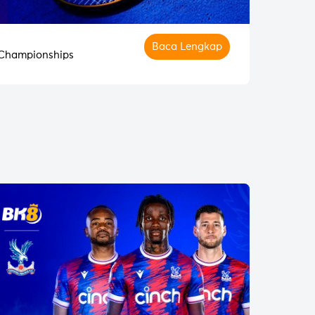
Baca Lengkap
 Championships