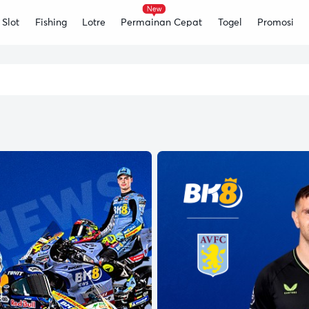
Slot
Fishing
Lotre
Permainan Cepat
Togel
Promosi