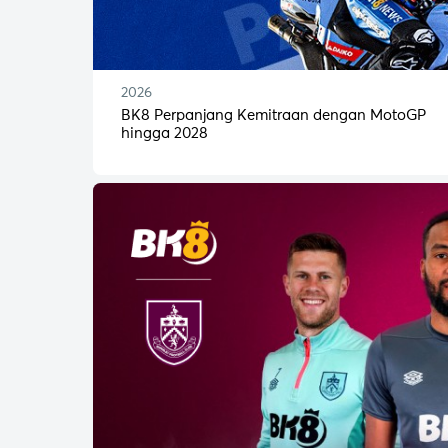
2026
BK8 Perpanjang Kemitraan dengan MotoGP
hingga 2028