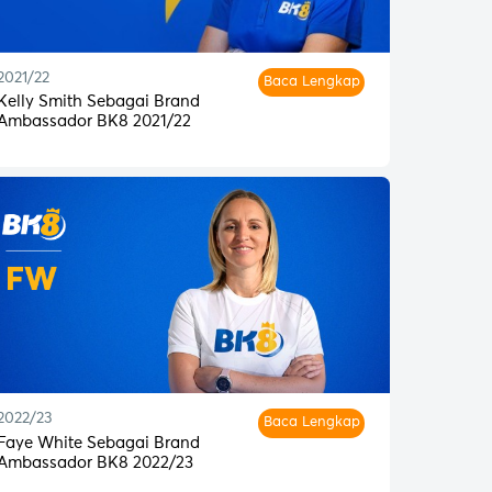
2021/22
Baca Lengkap
Kelly Smith Sebagai Brand
Ambassador BK8 2021/22
2022/23
Baca Lengkap
Faye White Sebagai Brand
Ambassador BK8 2022/23