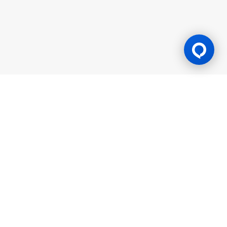
Lesen Permainan
BK8 diuruskan oleh Mettlemind Tech Ltd., nombor pendaftaran:
15779, dengan alamat berdaftar di Hamchako, Mutsamudu,
Pulau Autonomi Anjouan, Kesatuan Comoros. BK8 berlesen dan
dikawal selia oleh Kerajaan Pulau Autonomi Anjouan, Kesatuan