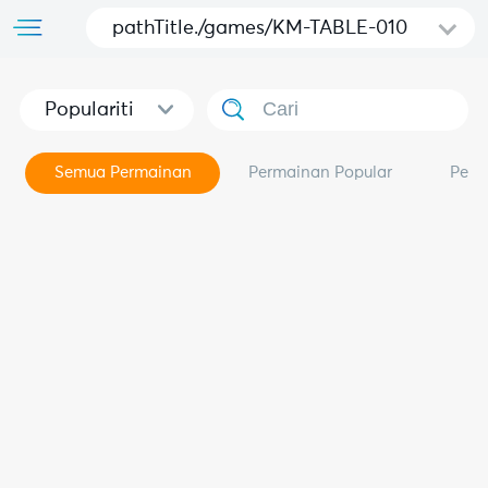
pathTitle./games/KM-TABLE-010
Populariti
Semua Permainan
Permainan Popular
Perm