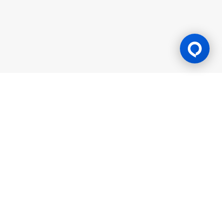
Lesen Permainan
BK8 diuruskan oleh Mettlemind Tech Ltd., nombor pendaftaran:
15779, dengan alamat berdaftar di Hamchako, Mutsamudu,
Pulau Autonomi Anjouan, Kesatuan Comoros. BK8 berlesen dan
dikawal selia oleh Kerajaan Pulau Autonomi Anjouan, Kesatuan