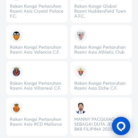
Rakan Kongsi Pertaruhan
Rakan Kongsi Global
Rasmi Asia Crystal Palace
Rasmi Huddersfield Town
F.C.
A.F.C.
Rakan Kongsi Pertaruhan
Rakan Kongsi Pertaruhan
Rasmi Asia Valencia C.F.
Rasmi Asia Athletic Club
Rakan Kongsi Pertaruhan
Rakan Kongsi Pertaruhan
Rasmi Asia Villarreal C.F.
Rasmi Asia Elche C.F.
Rakan Kongsi Pertaruhan
MANNY PACQUIAO
Rasmi Asia RCD Mallorca
SEBAGAI DUTA JENAMA
BK8 FILIPINA 2023/24