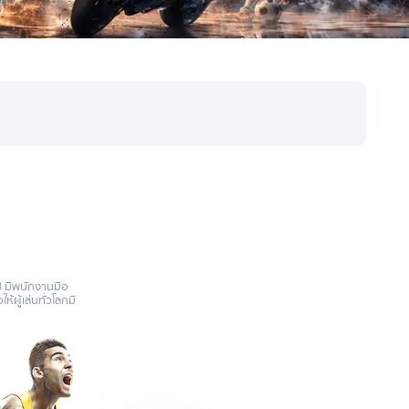
8 มีพนักงานมือ
้ผู้เล่นทั่วโลกมี