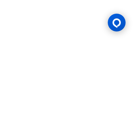
ไทย
ใบรับรอง