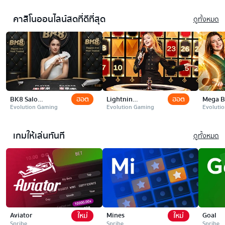
คาสิโนออนไลน์สดที่ดีที่สุด
ดูทั้งหมด
ฮอต
ฮอต
BK8 Salon Prive Baccarat
Lightning Roulette
Mega B
Evolution Gaming
Evolution Gaming
Evoluti
เกมให้เล่นทันที
ดูทั้งหมด
ใหม่
ใหม่
Aviator
Mines
Goal
Spribe
Spribe
Spribe