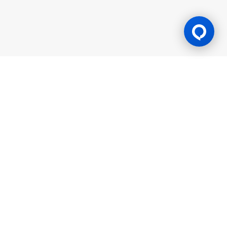
游戏许可证
BK8 由 Mettlemind Tech Ltd.（注册号：15779）运营，注册地址
位于科摩罗联盟安茹安自治岛穆察穆都市Hamchako区。BK8持有
科摩罗联盟安茹安自治岛政府颁发的合法牌照（许可证号：ALSI-
202504032-FI2），并受其监管。BK8已通过全部监管合规审查，
获得法律授权可开展一切机会游戏与投注活动。