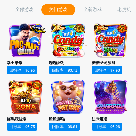
全部游戏
热门游戏
全新游戏
老虎机
拳王榮耀
糖糖派对
糖糖圣诞派对
回报率
96.95
回报率
96.72
回报率
97.93
羅馬競技場
吃吃胖猫
法老宝境
回报率
96.75
回报率
96.84
回报率
96.96