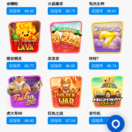
金蟾蛙
火焱爆发
电光女神
回报率
96.55
回报率
96.75
回报率
96.81
熔岩精灵
发发发
转转7
回报率
96.77
回报率
96.95
回报率
96.74
虎大哥88
狂热之战
老司机
回报率
96.82
回报率
97.04
回报率
96.83