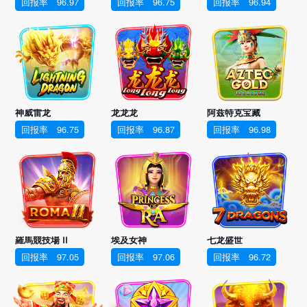
回报率
96.97
回报率
96.75
回报率
96.94
神威雷龙
龙龙龙
阿兹特克宝藏
回报率
96.75
回报率
96.87
回报率
96.98
羅馬競技場 II
埃及女神
七龙盛世
回报率
97.05
回报率
97.06
回报率
96.72